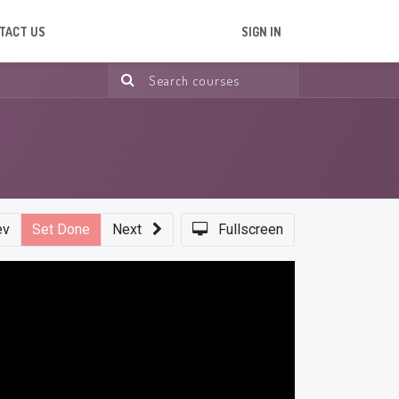
TACT US
SIGN IN
ev
Set Done
Next
Fullscreen