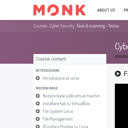
ABOUT US
P
Courses
Cyber Security
Fase di scanning - Teoria
Cyb
Course content
INTRODUZIONE
F
Introduzione al corso
NOZIONI BASE
Nozioni base sulle virtual machines
Installare Kali su VirtualBox
File System Linux
File Management
IfConfig e Privilegi su Linux