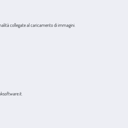
onalità collegate al caricamento di immagini.
nksoftware.it.