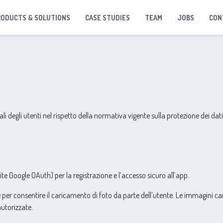
RODUCTS & SOLUTIONS
CASE STUDIES
TEAM
JOBS
CON
i degli utenti nel rispetto della normativa vigente sulla protezione dei dati
e Google OAuth) per la registrazione e l’accesso sicuro all’app.
r consentire il caricamento di foto da parte dell’utente. Le immagini caric
utorizzate.